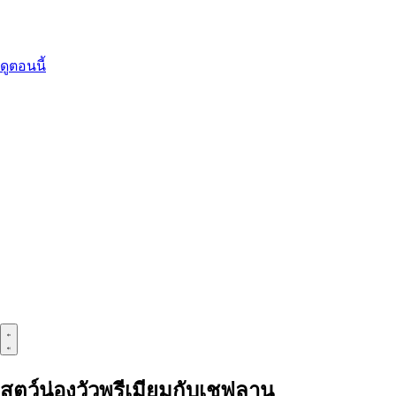
ดูตอนนี้
สตูว์น่องวัวพรีเมียมกับเชฟลาน