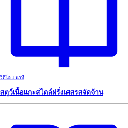
วิดีโอ
1 นาที
สตูว์เนื้อแกะสไตล์ฝรั่งเศสรสจัดจ้าน