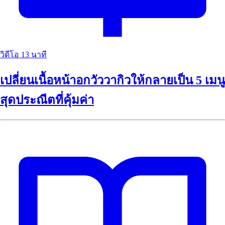
วิดีโอ
13 นาที
เปลี่ยนเนื้อหน้าอกวัววากิวให้กลายเป็น 5 เมนู
สุดประณีตที่คุ้มค่า