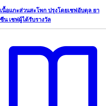
เนื้อแกะส่วนสะโพก ปรุงโดยเชฟอับดุล ยา
ซีน เชฟผู้ได้รับรางวัล