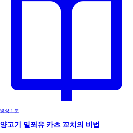
영상
1 분
양고기 밀푀유 카츠 꼬치의 비법