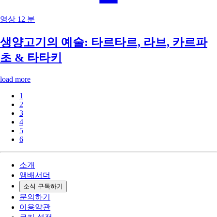
영상
12 분
생양고기의 예술: 타르타르, 라브, 카르파
초 & 타타키
load more
1
2
3
4
5
6
소개
앰배서더
소식 구독하기
문의하기
이용약관