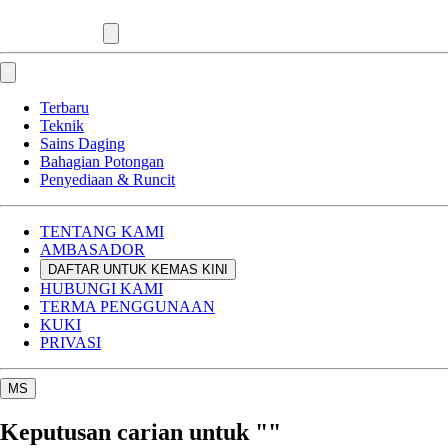
Terbaru
Teknik
Sains Daging
Bahagian Potongan
Penyediaan & Runcit
TENTANG KAMI
AMBASADOR
DAFTAR UNTUK KEMAS KINI
HUBUNGI KAMI
TERMA PENGGUNAAN
KUKI
PRIVASI
MS
Keputusan carian untuk ""