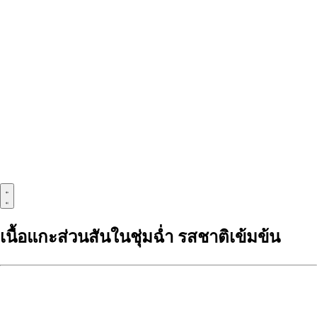
เนื้อแกะส่วนสันในชุ่มฉ่ำ รสชาติเข้มข้น