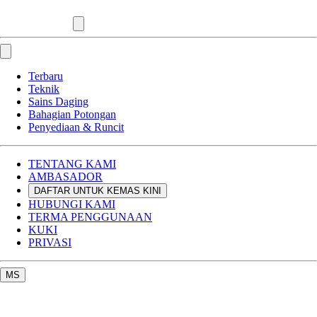
Terbaru
Teknik
Sains Daging
Bahagian Potongan
Penyediaan & Runcit
TENTANG KAMI
AMBASADOR
DAFTAR UNTUK KEMAS KINI
HUBUNGI KAMI
TERMA PENGGUNAAN
KUKI
PRIVASI
MS