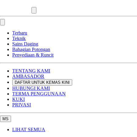
Terbaru
Teknik
Sains Daging
Bahagian Potongan
Penyediaan & Runcit
TENTANG KAMI
AMBASADOR
DAFTAR UNTUK KEMAS KINI
HUBUNGI KAMI
TERMA PENGGUNAAN
KUKI
PRIVASI
MS
LIHAT SEMUA