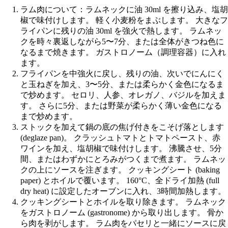
ラム肉について：ラムネックに油 30ml を擦り込み、塩胡
椒で味付けします。 軽く小麦粉をまぶします。 大きなフ
ライパンに残りの油 30ml を強火で熱します。 ラムネッ
クを時々裏返しながら5〜7分、または全体がきつね色に
なるまで焼きます。 ガストロノーム（調理容器）に入れ
ます。
フライパンを中強火に戻し、残りの油、次いでにんにく
と玉ねぎを加え、3〜5分、または柔らかく金色になるま
で炒めます。 セロリ、人参、オレガノ、バジルを加えま
す。 さらに5分、または野菜が柔らかく薄い金色になる
まで炒めます。
ストックを加えて鍋の底の焦げ付きをこそげ落とします
(deglaze pan)。 クラッシュトマトとトマトペースト、赤
ワインを加え、塩胡椒で味付けします。 沸騰させ、5分
間、またはわずかにとろみがつくまで煮ます。 ラムネッ
クの上にソースを注ぎます。 クッキングシート (baking
paper) とホイルで覆います。 160°C、全ドライ加熱 (full
dry heat) に設定したオーブンに入れ、3時間加熱します。
クッキングシートとホイルを取り除きます。 ラムネック
をガストロノーム (gastronome) から取り出します。 骨か
ら肉を剥がします。 ラム肉をパセリと一緒にソースに戻