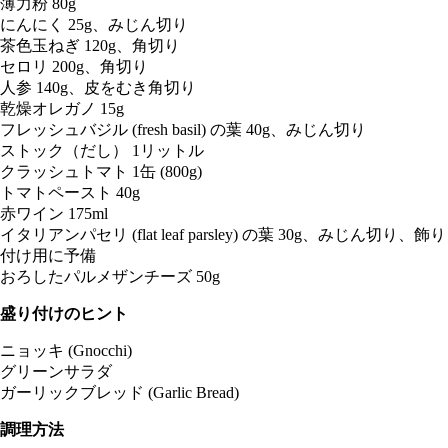
薄力粉 80g
にんにく 25g、みじん切り
茶色玉ねぎ 120g、角切り
セロリ 200g、角切り
人参 140g、皮をむき角切り
乾燥オレガノ 15g
フレッシュバジル (fresh basil) の葉 40g、みじん切り
ストック（だし） 1リットル
クラッシュトマト 1缶 (800g)
トマトペースト 40g
赤ワイン 175ml
イタリアンパセリ (flat leaf parsley) の葉 30g、みじん切り、飾り
付け用に予備
おろしたパルメザンチーズ 50g
盛り付けのヒント
ニョッキ (Gnocchi)
グリーンサラダ
ガーリックブレッド (Garlic Bread)
調理方法