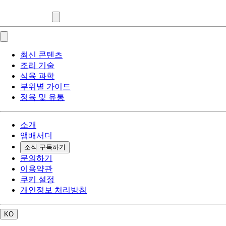
최신 콘텐츠
조리 기술
식육 과학
부위별 가이드
정육 및 유통
소개
앰배서더
소식 구독하기
문의하기
이용약관
쿠키 설정
개인정보 처리방침
KO