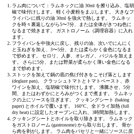
ラム肉について：ラムネックに油 30ml を擦り込み、塩胡
椒で味付けします。 軽く小麦粉をまぶします。 大きなフ
ライパンに残りの油 30ml を強火で熱します。 ラムネッ
クを時々裏返しながら5〜7分、または全体がきつね色に
なるまで焼きます。 ガストロノーム（調理容器）に入れ
ます。
フライパンを中強火に戻し、残りの油、次いでにんにく
と玉ねぎを加え、3〜5分、または柔らかく金色になるま
で炒めます。 セロリ、人参、オレガノ、バジルを加えま
す。 さらに5分、または野菜が柔らかく薄い金色になる
まで炒めます。
ストックを加えて鍋の底の焦げ付きをこそげ落とします
(deglaze pan)。 クラッシュトマトとトマトペースト、赤
ワインを加え、塩胡椒で味付けします。 沸騰させ、5分
間、またはわずかにとろみがつくまで煮ます。 ラムネッ
クの上にソースを注ぎます。 クッキングシート (baking
paper) とホイルで覆います。 160°C、全ドライ加熱 (full
dry heat) に設定したオーブンに入れ、3時間加熱します。
クッキングシートとホイルを取り除きます。 ラムネック
をガストロノーム (gastronome) から取り出します。 骨か
ら肉を剥がします。 ラム肉をパセリと一緒にソースに戻