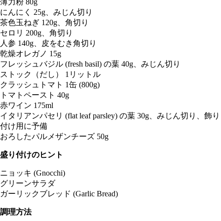
薄力粉 80g
にんにく 25g、みじん切り
茶色玉ねぎ 120g、角切り
セロリ 200g、角切り
人参 140g、皮をむき角切り
乾燥オレガノ 15g
フレッシュバジル (fresh basil) の葉 40g、みじん切り
ストック（だし） 1リットル
クラッシュトマト 1缶 (800g)
トマトペースト 40g
赤ワイン 175ml
イタリアンパセリ (flat leaf parsley) の葉 30g、みじん切り、飾り
付け用に予備
おろしたパルメザンチーズ 50g
盛り付けのヒント
ニョッキ (Gnocchi)
グリーンサラダ
ガーリックブレッド (Garlic Bread)
調理方法