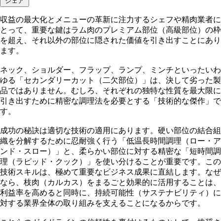
シェア
収益の最大化とメニューの革新に注力するシェフや精肉業者に
とって、重要な鍵はラム肉のプレミアム部位（高級部位）の枠
を超え、それ以外の部位に隠された価値を引き出すことにあり
ます。
ネック、ショルダー、フラップ、ランプ、ミンチといったいわ
ゆる「セカンダリーカット（二欠部位）」は、決して劣った製
品ではありません。むしろ、それぞれの独特な性質を最大限に
引き出すために精密な調理法を必要とする「技術的な傑作」で
す。
成功の秘訣は適切な技術の適用にあります。硬い部位の結合組
織を分解するために忍耐強く行う「低温長時間調理（ロー・ア
ンド・スロー）」と、柔らかい部位に対する精密な「短時間調
理（ラピッド・クック）」を使い分けることが重要です。この
技術スキルは、極めて重要なビジネス成果に直結します。なぜ
なら、枝肉（カルカス）をまるごと効果的に活用することは、
利益率を高めると同時に、持続可能性（サステナビリティ）に
対する業界全体の取り組みを支えることになるからです。