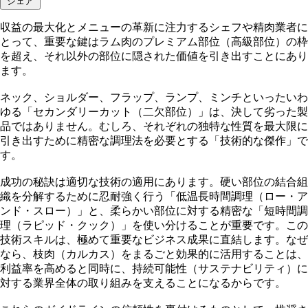
シェア
収益の最大化とメニューの革新に注力するシェフや精肉業者に
とって、重要な鍵はラム肉のプレミアム部位（高級部位）の枠
を超え、それ以外の部位に隠された価値を引き出すことにあり
ます。
ネック、ショルダー、フラップ、ランプ、ミンチといったいわ
ゆる「セカンダリーカット（二欠部位）」は、決して劣った製
品ではありません。むしろ、それぞれの独特な性質を最大限に
引き出すために精密な調理法を必要とする「技術的な傑作」で
す。
成功の秘訣は適切な技術の適用にあります。硬い部位の結合組
織を分解するために忍耐強く行う「低温長時間調理（ロー・ア
ンド・スロー）」と、柔らかい部位に対する精密な「短時間調
理（ラピッド・クック）」を使い分けることが重要です。この
技術スキルは、極めて重要なビジネス成果に直結します。なぜ
なら、枝肉（カルカス）をまるごと効果的に活用することは、
利益率を高めると同時に、持続可能性（サステナビリティ）に
対する業界全体の取り組みを支えることになるからです。