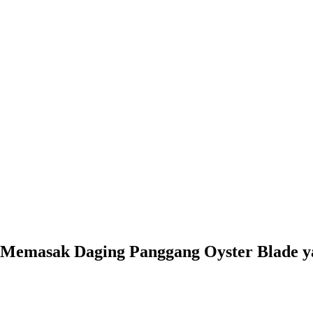
Memasak Daging Panggang Oyster Blade yang Sempurna
0:00
-0:00
Memasak Daging Panggang Oyster Blade 