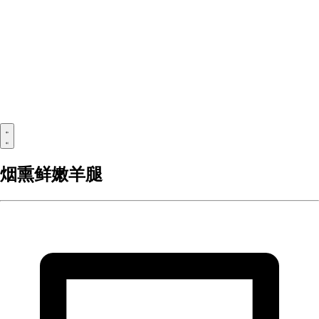
烟熏鲜嫩羊腿