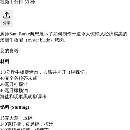
视频
1 分钟 33 秒
分享
厨师Sam Burke向您展示了如何制作一道令人惊艳又经济实惠的
澳洲牛板腱（oyster blade）烤肉。
您的食谱：
材料
1.8公斤牛板腱烤肉，去筋并片开（蝴蝶切）
40克全谷粒芥末酱
20毫升柠檬汁
40毫升橄榄油
海盐和现磨黑胡椒调味
馅料 (Stuffing)
15克大蒜，压碎
140克柠檬，皮磨碎，榨汁