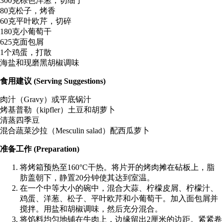
300克棕色洋葱，切细丁
80克松子，烤香
60克平叶欧芹，切碎
180克小葡萄干
625克面包屑
1个鸡蛋，打散
海盐和现磨黑胡椒调味
食用建议 (Serving Suggestions)
肉汁（Gravy）或平底锅汁
烤基普勒（kipfler）土豆和胡萝卜
清蒸四季豆
混合蔬菜沙拉（Mesculin salad）配西瓜萝卜
准备工作 (Preparation)
将烤箱预热至160°C干热。将片开的烤肉摊在砧板上，脂
肪盖朝下，静置20分钟使其达到室温。
在一个中等大小的碗中，混合大蒜、柠檬皮屑、柠檬汁、
鸡蛋、洋葱、松子、平叶欧芹和小葡萄干。加入面包屑并
搅拌。用盐和胡椒调味，然后充分混合。
将馅料均匀地铺在牛肉上，边缘留出2厘米的边距。紧紧卷