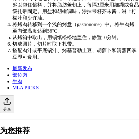
起以包住馅料，并将脂肪盖朝上，每隔3厘米用细绳或食品
级扎带固定。用盐和胡椒调味，涂抹带籽芥末酱，淋上柠
檬汁和少许油。
将烤肉转移到一个浅的烤盘（gastronome）中。将牛肉烤
至内部温度达到56°C。
从烤箱中取出，用锡纸松松地盖住，静置10分钟。
切成圆片，切片时取下扎带。
搭配肉汁或平底锅汁、烤基普勒土豆、胡萝卜和清蒸四季
豆即可食用。
最新发布
部位肉
牛肉
MLA PICKS
分享
为您推荐