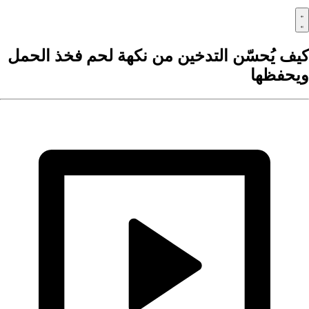
يف يُحسّن التدخين من نكهة لحم فخذ الحمل
يحفظها