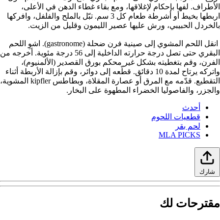
لأطراف. لفها بإحكام لإغلاقها، ومع بقاء غطاء الدهن في الأعلى،
اربطها بخيط أو أشرطة طعام كل 3 سم. تبّل بالملح والفلفل، وافركها
الخردل الحبيبي، ورش عليها عصير الليمون وقليل من الزيت.
انقل اللحم المشوي إلى صينية فرن ضحلة (gastronome). اشوِ اللحم
البقري حتى تصل درجة حرارته الداخلية إلى 56 درجة مئوية. أخرجه من
لفرن، وقم بتغطيته بشكل غير محكم بورق القصدير (الألمنيوم)،
واتركه يرتاح لمدة 10 دقائق. قطّعه إلى دوائر، وقم بإزالة الأربطة أثناء
التقطيع. قدّمه مع المرق أو عصارة المقلاة، وبطاطس kipfler المشوية،
الجزر، والفاصوليا الخضراء المطهوة على البخار.
أحدث
قطعيات اللحوم
لحم بقر
MLA PICKS
شارك
قترحات لك