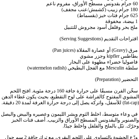
لح بحر وفلفل أسود مجروش للتتبيل
تراحات التقديم (Serving Suggestions)
Gravy) أو عصارة المقلاة (Pan juices)
اطس kipfler وجزر مشوي
اصوليا خضراء مطهوة على البخار
Mesculi مع الفجل البطيخي (watermelon radish)
تحضير (Preparation)
سخّن الفرن مسبقًا على حرارة جافة 160 درجة مئوية. افتح اللحم
لمشوي المفتوح كالفراشة على لوح التقطيع، بحيث يكون غطاء الدهن
ي وعاء متوسط، اخلط الثوم وبشر الليمون وعصيره والبيض والبصل
الصنوبر والبقدونس المسطح الأوراق والزبيب. أضف فتات الخبز
حرّك. تبّل بالملح والفلفل واخلط جيدًا.
وزّع الحشوة بالتساوي على اللحم البقري، مع ترك حافة 2 سم حول