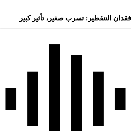
قدان التنقطير: تسرب صغير، تأثير كبير