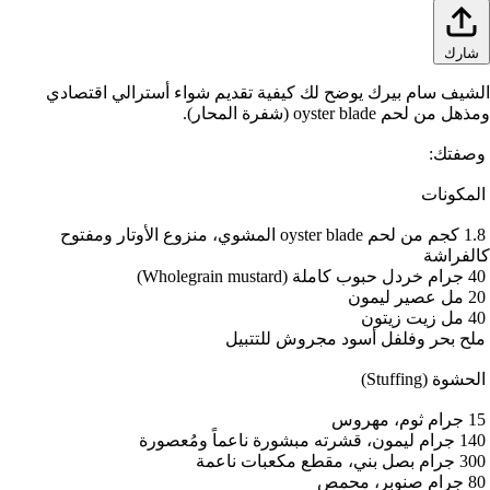
شارك
لشيف سام بيرك يوضح لك كيفية تقديم شواء أسترالي اقتصادي
ذهل من لحم oyster blade (شفرة المحار).
صفتك:
لمكونات
1.8 كجم من لحم oyster blade المشوي، منزوع الأوتار ومفتوح
الفراشة
لح بحر وفلفل أسود مجروش للتتبيل
حشوة (Stuffing)