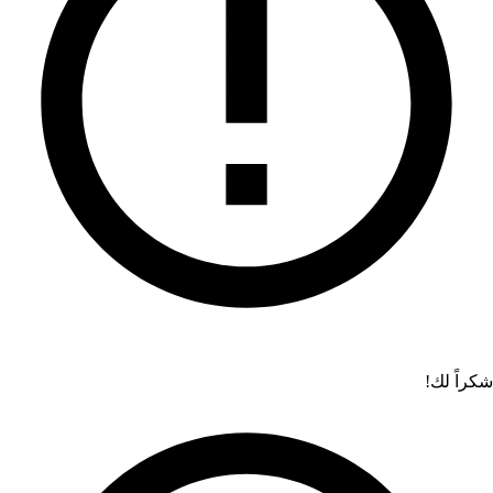
شكراً لك!