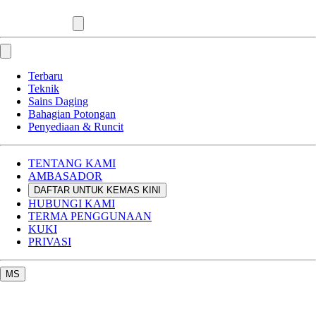
Terbaru
Teknik
Sains Daging
Bahagian Potongan
Penyediaan & Runcit
TENTANG KAMI
AMBASADOR
DAFTAR UNTUK KEMAS KINI
HUBUNGI KAMI
TERMA PENGGUNAAN
KUKI
PRIVASI
MS