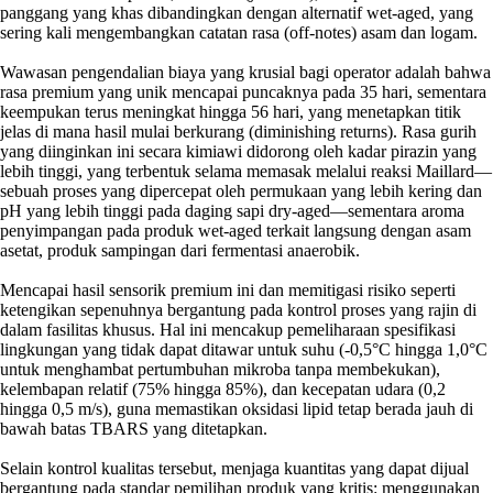
panggang yang khas dibandingkan dengan alternatif wet-aged, yang
sering kali mengembangkan catatan rasa (off-notes) asam dan logam.
Wawasan pengendalian biaya yang krusial bagi operator adalah bahwa
rasa premium yang unik mencapai puncaknya pada 35 hari, sementara
keempukan terus meningkat hingga 56 hari, yang menetapkan titik
jelas di mana hasil mulai berkurang (diminishing returns). Rasa gurih
yang diinginkan ini secara kimiawi didorong oleh kadar pirazin yang
lebih tinggi, yang terbentuk selama memasak melalui reaksi Maillard—
sebuah proses yang dipercepat oleh permukaan yang lebih kering dan
pH yang lebih tinggi pada daging sapi dry-aged—sementara aroma
penyimpangan pada produk wet-aged terkait langsung dengan asam
asetat, produk sampingan dari fermentasi anaerobik.
Mencapai hasil sensorik premium ini dan memitigasi risiko seperti
ketengikan sepenuhnya bergantung pada kontrol proses yang rajin di
dalam fasilitas khusus. Hal ini mencakup pemeliharaan spesifikasi
lingkungan yang tidak dapat ditawar untuk suhu (-0,5°C hingga 1,0°C
untuk menghambat pertumbuhan mikroba tanpa membekukan),
kelembapan relatif (75% hingga 85%), dan kecepatan udara (0,2
hingga 0,5 m/s), guna memastikan oksidasi lipid tetap berada jauh di
bawah batas TBARS yang ditetapkan.
Selain kontrol kualitas tersebut, menjaga kuantitas yang dapat dijual
bergantung pada standar pemilihan produk yang kritis: menggunakan