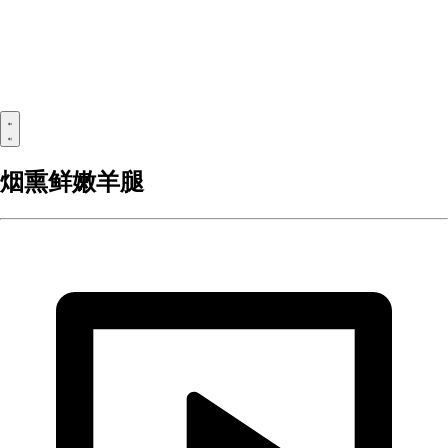
烟熏鲜嫩羊腿