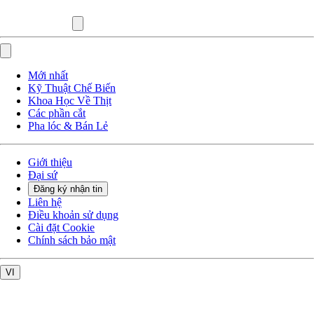
Mới nhất
Kỹ Thuật Chế Biến
Khoa Học Về Thịt
Các phần cắt
Pha lóc & Bán Lẻ
Giới thiệu
Đại sứ
Đăng ký nhận tin
Liên hệ
Điều khoản sử dụng
Cài đặt Cookie
Chính sách bảo mật
VI