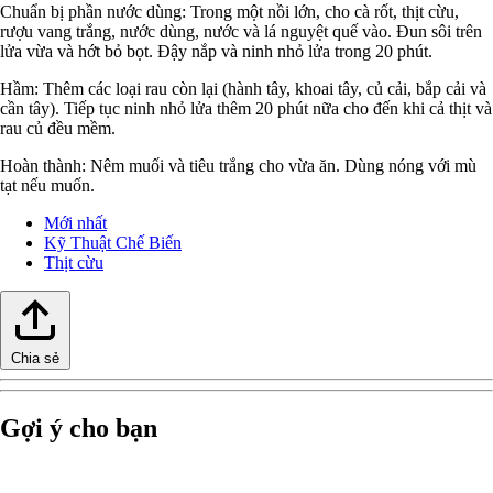
Chuẩn bị phần nước dùng: Trong một nồi lớn, cho cà rốt, thịt cừu,
rượu vang trắng, nước dùng, nước và lá nguyệt quế vào. Đun sôi trên
lửa vừa và hớt bỏ bọt. Đậy nắp và ninh nhỏ lửa trong 20 phút.
Hầm: Thêm các loại rau còn lại (hành tây, khoai tây, củ cải, bắp cải và
cần tây). Tiếp tục ninh nhỏ lửa thêm 20 phút nữa cho đến khi cả thịt và
rau củ đều mềm.
Hoàn thành: Nêm muối và tiêu trắng cho vừa ăn. Dùng nóng với mù
tạt nếu muốn.
Mới nhất
Kỹ Thuật Chế Biến
Thịt cừu
Chia sẻ
Gợi ý cho bạn