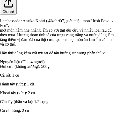
Chia sẻ
Lambassador Atsuko Kohri (@kohri07) giới thiệu món "Irish Pot-au-
Feu",
một món hầm nhẹ nhàng, ấm áp với thịt đùi cừu và nhiều loại rau củ
theo mùa. Hương thơm tinh tế của rượu vang trắng và nước dùng làm
tăng thêm vị đậm đà của thịt cừu, tạo nên một món ăn làm ấm cả tim
và cơ thể.
Hãy thử dùng kèm với mù tạt để tận hưởng sự tương phản thú vị.
Nguyên liệu (Cho 4 người)
Đùi cừu (không xương): 500g
Cà rốt: 1 củ
Hành tây (vừa): 1 củ
Khoai tây (vừa): 2 củ
Cần tây (thân và lá): 1/2 cọng
Củ cải trắng: 2 củ