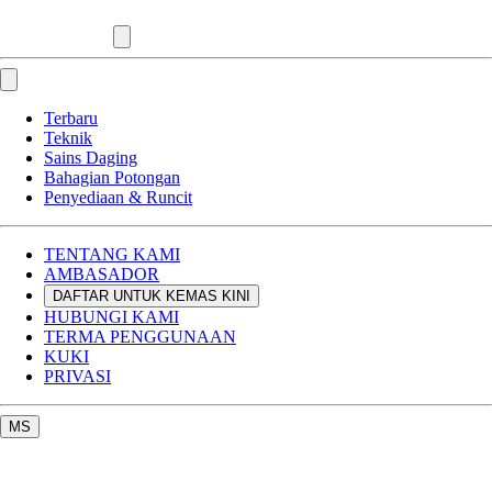
Terbaru
Teknik
Sains Daging
Bahagian Potongan
Penyediaan & Runcit
TENTANG KAMI
AMBASADOR
DAFTAR UNTUK KEMAS KINI
HUBUNGI KAMI
TERMA PENGGUNAAN
KUKI
PRIVASI
MS