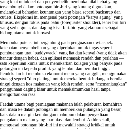
yang kuat untuk cef dan penyembelih membuka nilai hebat yang
tersembunyi dalam potongan biri-biri yang kurang digunakan,
melangkaui bahagian keuntungan yang biasa seperti backstrap dan
cutlets. Eksplorasi ini mengenal pasti potongan "karya agung" yang
khusus, dengan fokus pada bahu (forequarter shoulder), leher biri-biri
yang serba guna, dan daging kisar biri-biri yang ekonomi sebagai
bidang utama untuk inovasi.
Membuka potensi ini bergantung pada penguasaan dwi-aspek:
ketepatan penyembelihan yang diperlukan untuk tugas seperti
pembuangan urat "paddywack" yang liat dan kenyal (yang tidak akan
hancur dengan haba), dan aplikasi memasak rendah dan perlahan —
satu keperluan kimia untuk menukarkan kolagen yang banyak pada
potongan ini kepada produk yang lembut dan bernilai tinggi.
Pendekatan ini membuka ekonomi menu yang canggih, menggunakan
strategi seperti "duo plating" untuk mereka bentuk hidangan bernilai
tinggi dengan kos makanan yang lebih rendah, serta "memanjangkan"
penggunaan daging kisar untuk memaksimumkan hasil tanpa
mengorbankan rasa.
Faedah utama bagi perniagaan makanan ialah pelaburan kemahiran
dan masa ke dalam potongan ini memberikan pulangan yang besar,
baik dalam margin keuntungan mahupun dalam penyediaan
pengalaman makan yang luar biasa dan lembut. Akhir sekali,
menguasai potongan biri-biri ini mewakili strategi kritikal untuk