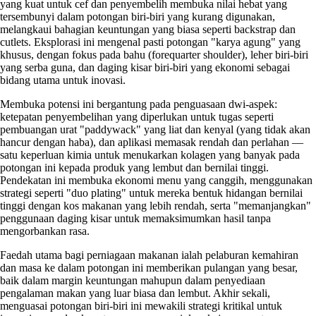
yang kuat untuk cef dan penyembelih membuka nilai hebat yang
tersembunyi dalam potongan biri-biri yang kurang digunakan,
melangkaui bahagian keuntungan yang biasa seperti backstrap dan
cutlets. Eksplorasi ini mengenal pasti potongan "karya agung" yang
khusus, dengan fokus pada bahu (forequarter shoulder), leher biri-biri
yang serba guna, dan daging kisar biri-biri yang ekonomi sebagai
bidang utama untuk inovasi.
Membuka potensi ini bergantung pada penguasaan dwi-aspek:
ketepatan penyembelihan yang diperlukan untuk tugas seperti
pembuangan urat "paddywack" yang liat dan kenyal (yang tidak akan
hancur dengan haba), dan aplikasi memasak rendah dan perlahan —
satu keperluan kimia untuk menukarkan kolagen yang banyak pada
potongan ini kepada produk yang lembut dan bernilai tinggi.
Pendekatan ini membuka ekonomi menu yang canggih, menggunakan
strategi seperti "duo plating" untuk mereka bentuk hidangan bernilai
tinggi dengan kos makanan yang lebih rendah, serta "memanjangkan"
penggunaan daging kisar untuk memaksimumkan hasil tanpa
mengorbankan rasa.
Faedah utama bagi perniagaan makanan ialah pelaburan kemahiran
dan masa ke dalam potongan ini memberikan pulangan yang besar,
baik dalam margin keuntungan mahupun dalam penyediaan
pengalaman makan yang luar biasa dan lembut. Akhir sekali,
menguasai potongan biri-biri ini mewakili strategi kritikal untuk