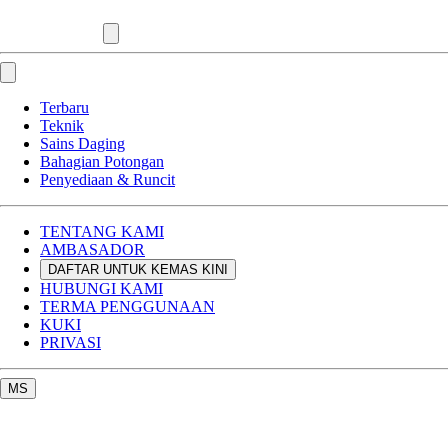
Terbaru
Teknik
Sains Daging
Bahagian Potongan
Penyediaan & Runcit
TENTANG KAMI
AMBASADOR
DAFTAR UNTUK KEMAS KINI
HUBUNGI KAMI
TERMA PENGGUNAAN
KUKI
PRIVASI
MS