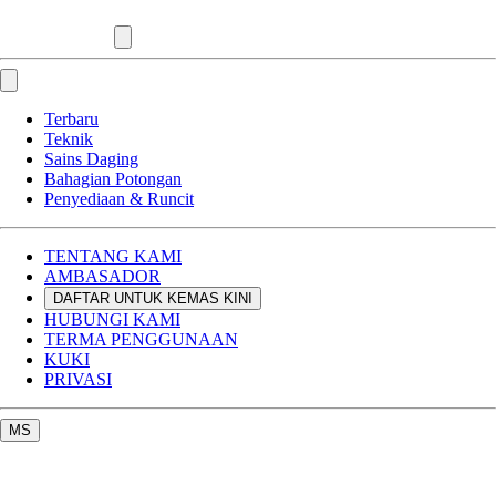
Terbaru
Teknik
Sains Daging
Bahagian Potongan
Penyediaan & Runcit
TENTANG KAMI
AMBASADOR
DAFTAR UNTUK KEMAS KINI
HUBUNGI KAMI
TERMA PENGGUNAAN
KUKI
PRIVASI
MS