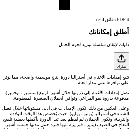
4 دقائق read
PDF
أطلق إمكاناتك
دليلك لإتقان سلسلة توريد لحوم الحمل
شارك
تتبع إمدادات الأغنام في أستراليا دورة إنتاج موسمية واضحة، مما يؤثر
على توافرها على مدار العام.
تصل إمدادات الأغنام إلى ذروتها خلال أشهر الربيع (سبتمبر - نوفمبر)،
مدفوعة بذروة نمو المراعي وتوافر الحملان الصغيرة المفطومة.
وعلى العكس من ذلك، تكون الإمدادات في أدنى مستوياتها خلال فصل
الشتاء في أستراليا (يونيو - يوليو)، حيث يُخصص هذا الوقت للولادة
والتربية، وتكون الحملان لم تُفطم بعد. تبدأ الدورة بأكملها بعملية تلقيح
النعاج في الصيف (يناير - فبراير)، تليها فترة حمل مدتها خمسة أشهر.