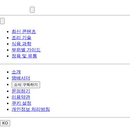
최신 콘텐츠
조리 기술
식육 과학
부위별 가이드
정육 및 유통
소개
앰배서더
소식 구독하기
문의하기
이용약관
쿠키 설정
개인정보 처리방침
KO