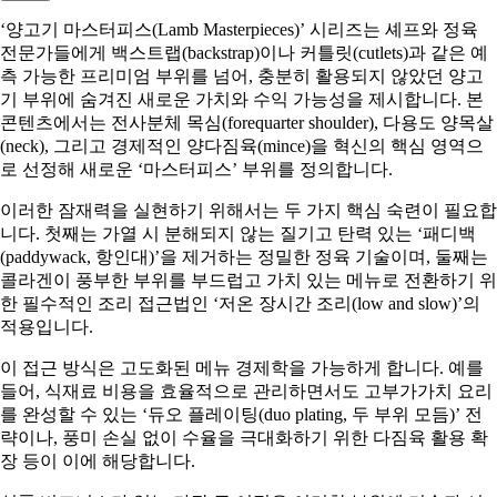
‘양고기 마스터피스(Lamb Masterpieces)’ 시리즈는 셰프와 정육
전문가들에게 백스트랩(backstrap)이나 커틀릿(cutlets)과 같은 예
측 가능한 프리미엄 부위를 넘어, 충분히 활용되지 않았던 양고
기 부위에 숨겨진 새로운 가치와 수익 가능성을 제시합니다. 본
콘텐츠에서는 전사분체 목심(forequarter shoulder), 다용도 양목살
(neck), 그리고 경제적인 양다짐육(mince)을 혁신의 핵심 영역으
로 선정해 새로운 ‘마스터피스’ 부위를 정의합니다.
이러한 잠재력을 실현하기 위해서는 두 가지 핵심 숙련이 필요합
니다. 첫째는 가열 시 분해되지 않는 질기고 탄력 있는 ‘패디백
(paddywack, 항인대)’을 제거하는 정밀한 정육 기술이며, 둘째는
콜라겐이 풍부한 부위를 부드럽고 가치 있는 메뉴로 전환하기 위
한 필수적인 조리 접근법인 ‘저온 장시간 조리(low and slow)’의
적용입니다.
이 접근 방식은 고도화된 메뉴 경제학을 가능하게 합니다. 예를
들어, 식재료 비용을 효율적으로 관리하면서도 고부가가치 요리
를 완성할 수 있는 ‘듀오 플레이팅(duo plating, 두 부위 모듬)’ 전
략이나, 풍미 손실 없이 수율을 극대화하기 위한 다짐육 활용 확
장 등이 이에 해당합니다.