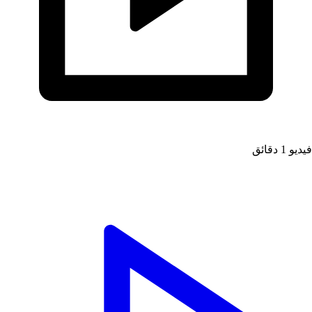
يديو
1 دقائق