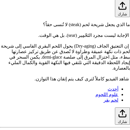
شارك
 الذي يجعل شريحة لحم (steak) لا تُنسى حقاً؟
إجابة ليست مجرد التَحْمِير (sear). بل هي الوقت.
إن التعتيق الجاف (Dry-aging) يحول اللحم البقري القاسي إلى شريحة
حم ذات نكهة عميقة وطراوة لا تُصدق عن طريق تركيز عصارتها
ببطء، مثل اختزال المرق إلى صلصة demi-glace. يكمن السحر في
يجاد اللحظة الدقيقة التي تلتقي فيها النكهة القوية والكمال المليء
العصارة.
اهد الفيديو كاملاً لترى كيف يتم إتقان هذا التوازن.
أحدث
علوم اللحوم
لحم بقر
شارك