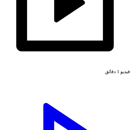
يديو
1 دقائق