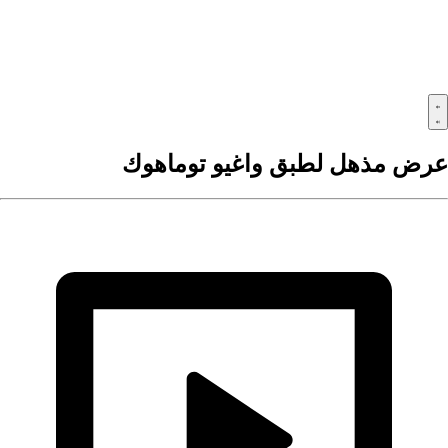
رض مذهل لطبق واغيو توماهوك