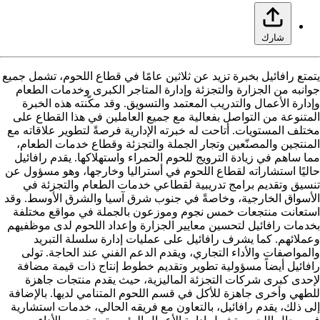
شارك
يتمتع رافائيل بخبرة تزيد عن ثلاثين عامًا في قطاع اللحوم، تشمل جميع
جوانبه من الجزارة والتجزئة وإدارة المتاجر الكبرى وخدمات الطعام
وإدارة الأعمال والتدريب المعتمد والتسويق. وقد مكّنته هذه الخبرة
المتنوعة من التواصل بفعالية مع جميع العاملين في هذا القطاع على
مختلف المستويات. أتاحت له خبرته الإدارية فرصةً لتطوير علاقاته مع
المنتجين والمصنّعين وتجار الجملة والتجزئة وقطاع خدمات الطعام،
مما ساهم في زيادة الترويج للحوم الحمراء واستهلاكها. يقدم رافائيل
حاليًا استشاراته لقطاع اللحوم في أستراليا وخارجها، وهو مسؤول عن
تنسيق وتقديم برامج تدريبية لقطاعي خدمات الطعام والتجزئة في
الأسواق الخارجية، وخاصةً في جنوب شرق آسيا والشرق الأوسط. وقد
استعانت منتجعات خمس نجوم وموزعون بالجملة في مواقع مختلفة
بخدمات رافائيل لتحسين معايير الجزارة وإعداد اللحوم لدى موظفيهم
وعملائهم. كما يشرف رافائيل على عمليات إدارة سلسلة التبريد
والمواصفات والأداء التجاري، ويقدم الدعم الفني عند الحاجة. تولى
رافائيل أيضاً مسؤولية تطوير وتقديم خطوط إنتاج ذات قيمة مضافة
لإحدى كبرى شركات التجزئة الماليزية، حيث يقدم منتجات جاهزة
للطهي وأخرى جاهزة للأكل في قسم اللحوم المتنامي لديها. بالإضافة
إلى ذلك، يقدم رافائيل، بالتعاون مع فريقه الحالي، خدمات استشارية